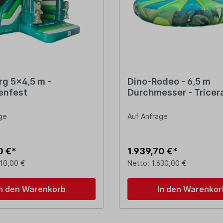
g 5x4,5 m -
Dino-Rodeo - 6,5 m
enfest
Durchmesser - Tricer
(aB)
ge
Auf Anfrage
0 €*
1.939,70 €*
610,00 €
Netto: 1.630,00 €
In den Warenkorb
In den Warenkor