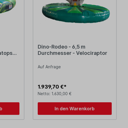
Dino-Rodeo - 6,5 m
atops
Durchmesser - Velociraptor
Auf Anfrage
1.939,70 €*
Netto: 1.630,00 €
b
In den Warenkorb