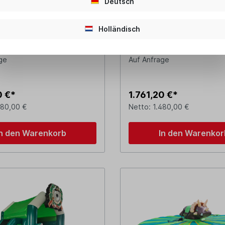
Deutsch
g 4,5x4 m - Gorilla
Hüpfburg 5x4 m - Fuß
Holländisch
sche innen
ge
Auf Anfrage
0 €*
1.761,20 €*
480,00 €
Netto: 1.480,00 €
In den Warenkorb
In den Warenkor