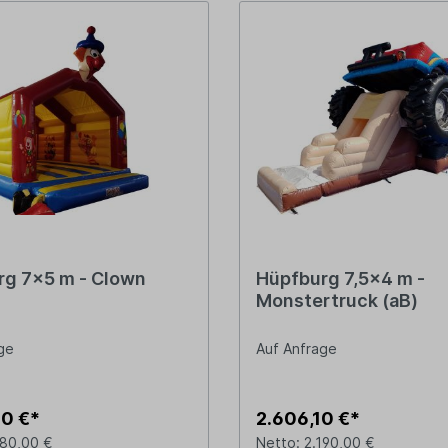
rg 7x5 m - Clown
Hüpfburg 7,5x4 m -
Monstertruck (aB)
ge
Auf Anfrage
20 €*
2.606,10 €*
180,00 €
Netto: 2.190,00 €