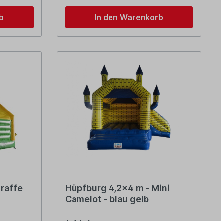
b
In den Warenkorb
iraffe
Hüpfburg 4,2x4 m - Mini
Camelot - blau gelb