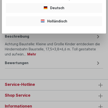
Deutsch
Produktnummer:
1804
Holländisch
Beschreibung
Achtung Baustelle: Kleine und Große Kinder entdecken die
Hindernisbahn Baustelle, 17,5x3,8x6,6 m. Toll gestaltete
und aufwän…
Mehr
Bewertungen
Service-Hotline
Shop Service
Informationen