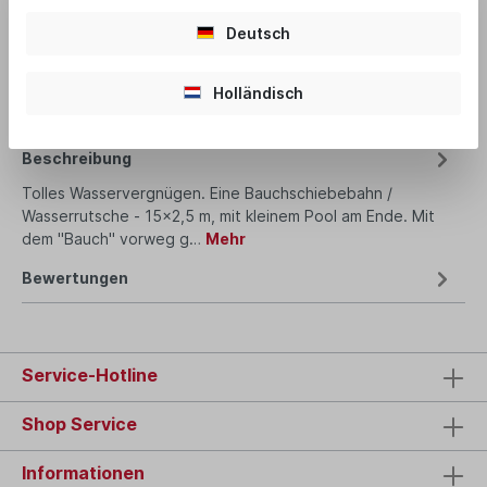
Deutsch
Produktnummer:
2503
Holländisch
Beschreibung
Tolles Wasservergnügen. Eine Bauchschiebebahn /
Wasserrutsche - 15x2,5 m, mit kleinem Pool am Ende. Mit
dem "Bauch" vorweg g…
Mehr
Bewertungen
Service-Hotline
Shop Service
Informationen